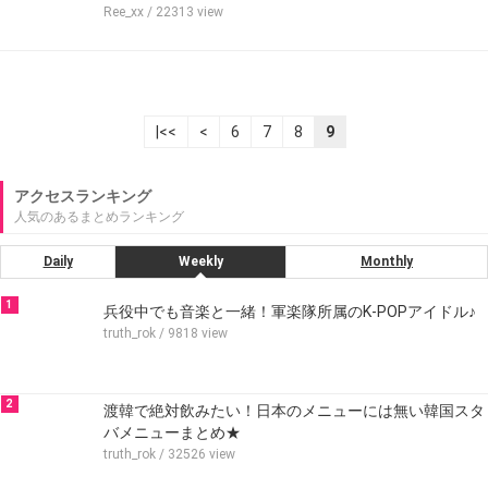
Ree_xx
/ 22313 view
|<<
<
6
7
8
9
アクセスランキング
人気のあるまとめランキング
Daily
Weekly
Monthly
1
兵役中でも音楽と一緒！軍楽隊所属のK-POPアイドル♪
truth_rok
/ 9818 view
2
渡韓で絶対飲みたい！日本のメニューには無い韓国スタ
バメニューまとめ★
truth_rok
/ 32526 view