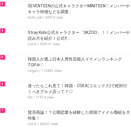
3
SEVENTEENの公式キャラクターMINITEEN♡メンバーや
キャラ特徴などを調査…
truth_rok
/ 20919 view
4
Stray Kids公式キャラクター「SKZOO」！！メンバーや
読み方を紹介！公式Y…
LUCA
/ 399101 view
5
韓国人が選ぶ日本人男性芸能人イケメンランキング
TOP⑩♡
noguri
/ 112883 view
6
迷ったらこれ見て！韓国・COEX(コエックス)で絶対行
くべきグルメ店って？♡
ilin
/ 71974 view
7
賛否両論！？公開恋愛を経験した韓国アイドル⑲組を大
特集！
LUCA
/ 42661 view