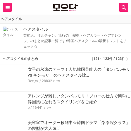
ヘアスタイル
ヘアスタイル
芸能人、オルチャン、流行の「髪型・ヘアカラー・ヘアアレン
ジ」のまとめ記事一覧です♪韓国ヘアスタイルの最新トレンドをチ
ェック☆
ヘアスタイルのまとめ
（121～123件 / 123件 ）
女子の永遠のテーマ！人気韓国芸能人の「タンバルモリ
vs キンモリ」のヘアスタイル比…
Ree_xx
/ 28832 view
アレンジが難しいタンバルモリ！ブローの仕方で簡単に
韓国風になれるスタイリングをご紹介…
p
/ 16441 view
美容室でオーダー殺到中☆韓国ドラマ「梨泰院クラス」
の髪型が大人気♡