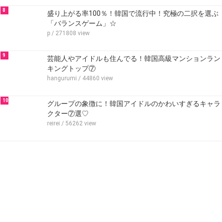
8
盛り上がる率100％！韓国で流行中！究極の二択を選ぶ
「バランスゲーム」☆
p
/ 271808 view
9
芸能人やアイドルも住んでる！韓国高級マンションラン
キングトップ⑦
hangurumi
/ 44860 view
10
グループの象徴に！韓国アイドルのかわいすぎるキャラ
クター⑦選♡
reirei
/ 56262 view