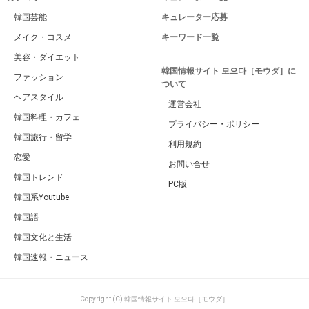
韓国芸能
キュレーター応募
メイク・コスメ
キーワード一覧
美容・ダイエット
韓国情報サイト 모으다［モウダ］に
ファッション
ついて
ヘアスタイル
運営会社
韓国料理・カフェ
プライバシー・ポリシー
韓国旅行・留学
利用規約
恋愛
お問い合せ
韓国トレンド
PC版
韓国系Youtube
韓国語
韓国文化と生活
韓国速報・ニュース
Copyright (C) 韓国情報サイト 모으다［モウダ］