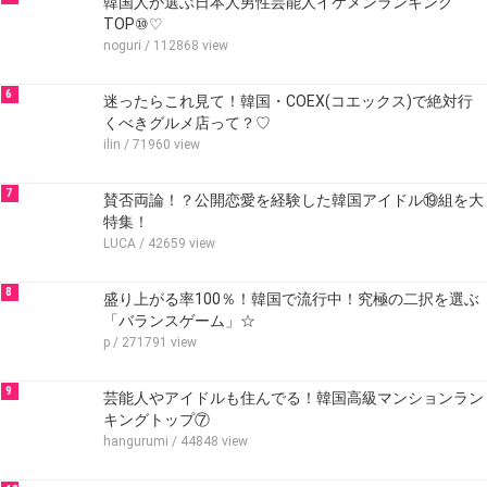
韓国人が選ぶ日本人男性芸能人イケメンランキング
TOP⑩♡
noguri
/ 112868 view
6
迷ったらこれ見て！韓国・COEX(コエックス)で絶対行
くべきグルメ店って？♡
ilin
/ 71960 view
7
賛否両論！？公開恋愛を経験した韓国アイドル⑲組を大
特集！
LUCA
/ 42659 view
8
盛り上がる率100％！韓国で流行中！究極の二択を選ぶ
「バランスゲーム」☆
p
/ 271791 view
9
芸能人やアイドルも住んでる！韓国高級マンションラン
キングトップ⑦
hangurumi
/ 44848 view