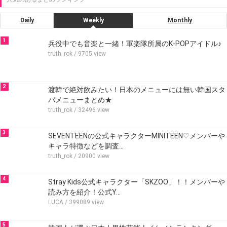
Daily
Weekly
Monthly
1
兵役中でも音楽と一緒！軍楽隊所属のK-POPアイドル♪
truth_rok
/ 9705 view
2
渡韓で絶対飲みたい！日本のメニューには無い韓国スタ
バメニューまとめ★
truth_rok
/ 32496 view
3
SEVENTEENの公式キャラクターMINITEEN♡メンバーや
キャラ特徴などを調査…
truth_rok
/ 20900 view
4
Stray Kids公式キャラクター「SKZOO」！！メンバーや
読み方を紹介！公式Y…
LUCA
/ 399089 view
5