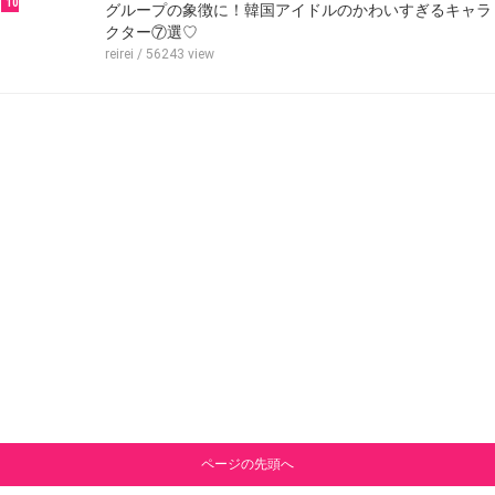
10
グループの象徴に！韓国アイドルのかわいすぎるキャラ
クター⑦選♡
reirei
/ 56243 view
ページの先頭へ