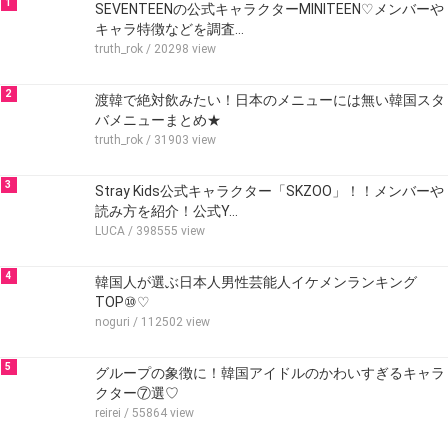
1
SEVENTEENの公式キャラクターMINITEEN♡メンバーや
キャラ特徴などを調査…
truth_rok
/ 20298 view
2
渡韓で絶対飲みたい！日本のメニューには無い韓国スタ
バメニューまとめ★
truth_rok
/ 31903 view
3
Stray Kids公式キャラクター「SKZOO」！！メンバーや
読み方を紹介！公式Y…
LUCA
/ 398555 view
4
韓国人が選ぶ日本人男性芸能人イケメンランキング
TOP⑩♡
noguri
/ 112502 view
5
グループの象徴に！韓国アイドルのかわいすぎるキャラ
クター⑦選♡
reirei
/ 55864 view