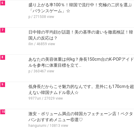
6
盛り上がる率100％！韓国で流行中！究極の二択を選ぶ
「バランスゲーム」☆
p
/ 271508 view
7
日中韓の平均顔が話題！美の基準の違いを徹底検証！韓
国人の反応は？
ilin
/ 46859 view
8
あなたの美容体重は何kg？身長150cm台のK-POPアイド
ルを参考に体重目標を立て…
p
/ 360467 view
9
低身長だからこそ魅力的なんです。意外にも170cmを超
えない韓国ナムドル⑧人☆
9977uri
/ 27029 view
10
激安・ボリューム満点の韓国カフェチェーン店！ペクタ
バンおすすめメニュー⑥選♡
hangurumi
/ 10813 view