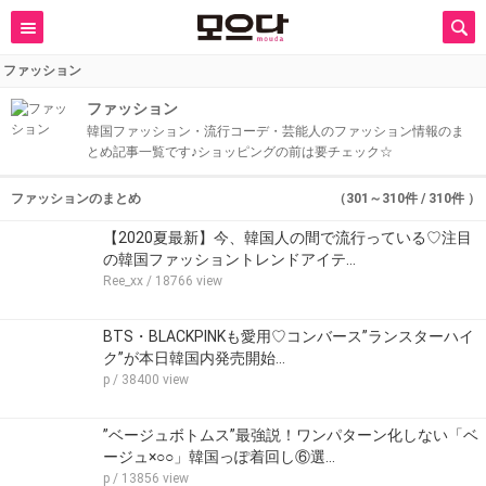
ファッション
ファッション
韓国ファッション・流行コーデ・芸能人のファッション情報のま
とめ記事一覧です♪ショッピングの前は要チェック☆
ファッションのまとめ
（301～310件 / 310件 ）
【2020夏最新】今、韓国人の間で流行っている♡注目
の韓国ファッショントレンドアイテ…
Ree_xx
/ 18766 view
BTS・BLACKPINKも愛用♡コンバース”ランスターハイ
ク”が本日韓国内発売開始…
p
/ 38400 view
”ベージュボトムス”最強説！ワンパターン化しない「ベ
ージュ×○○」韓国っぽ着回し⑥選…
p
/ 13856 view