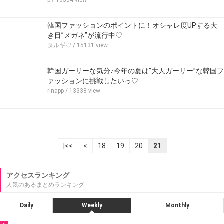
p
/ 16534 view
韓国ファッションのポイントに！オシャレ度UPする大
き目”メガネ”が流行中♡
タルギ♡
/ 15131 view
韓国ガーリーな気分♪今年の夏は”大人ガーリー”な韓国フ
ァッションに挑戦したいっ♡
rinapp
/ 13338 view
|<<
<
18
19
20
21
アクセスランキング
人気のあるまとめランキング
Daily
Weekly
Monthly