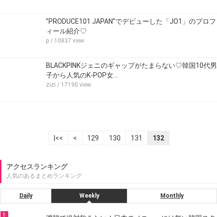
”PRODUCE101 JAPAN”でデビューした「JO1」のプロフ
ィール紹介♡
p
/ 10837 view
BLACKPINKジェニのギャップがたまらない♡韓国10代男
子から人気のK-POP女…
zizi
/ 17190 view
|<<
<
129
130
131
132
アクセスランキング
人気のあるまとめランキング
Daily
Weekly
Monthly
1