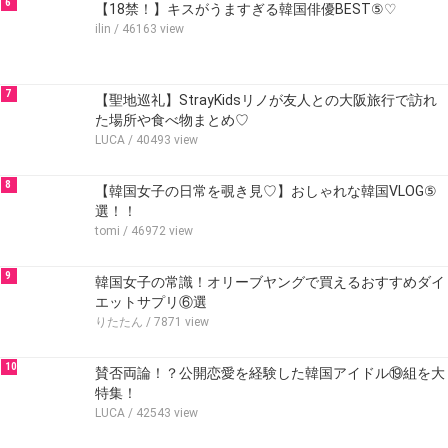
6
【18禁！】キスがうますぎる韓国俳優BEST⑤♡
ilin
/ 46163 view
7
【聖地巡礼】StrayKidsリノが友人との大阪旅行で訪れ
た場所や食べ物まとめ♡
LUCA
/ 40493 view
8
【韓国女子の日常を覗き見♡】おしゃれな韓国VLOG⑤
選！！
tomi
/ 46972 view
9
韓国女子の常識！オリーブヤングで買えるおすすめダイ
エットサプリ⑥選
りたたん
/ 7871 view
10
賛否両論！？公開恋愛を経験した韓国アイドル⑲組を大
特集！
LUCA
/ 42543 view