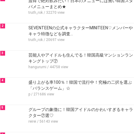
渡韓で絶対飲みたい！日本のメニューには無い韓国スタ
バメニューまとめ★
truth_rok
/ 32270 view
2
SEVENTEENの公式キャラクターMINITEEN♡メンバーや
キャラ特徴などを調査…
truth_rok
/ 20697 view
3
芸能人やアイドルも住んでる！韓国高級マンションラン
キングトップ⑦
hangurumi
/ 44758 view
4
盛り上がる率100％！韓国で流行中！究極の二択を選ぶ
「バランスゲーム」☆
p
/ 271686 view
5
グループの象徴に！韓国アイドルのかわいすぎるキャラ
クター⑦選♡
reirei
/ 56143 view