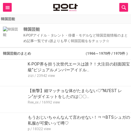
韓国芸能
韓国芸能
K-POPアイドル・タレント・俳優・モデルなど韓国芸能情報のまと
め記事一覧です♪誰よりも早く韓国芸能ををチェック☆
韓国芸能のまとめ
（1966～1970件 / 1970件 ）
K-POP界を担う次世代エースは誰？！大注目の顔面国宝
級”ビジュアルメンバーアイドル…
zizi
/ 23942 view
【衝撃】細マッチョな体がたまらない♡”NU’EST レ
ン”がダイエットをしたのは〇〇…
Ree_xx
/ 16992 view
もうおじいちゃんなんて言わせない！ㅋㅋBTSシュガの
私服が可愛いって噂♡
p
/ 18322 view