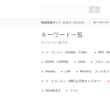
韓国情報サイト 모으다［モウダ］
キーワード
キーワード一覧
キーワード一覧です。
ペ・スンミン（Golden Child）
MUI th
EDIYA COFFEE
2XXX
フロド（カ
Fennec
LAP
뿌까머리 プっカモリ
イ・ヒョンスン（MBCお天気キャスター）
DOUBLE K
ファン