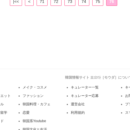
|<<
<
71
72
73
74
75
76
韓国情報サイト 모으다［モウダ］につい
メイク・コスメ
キュレーター一覧
キ
イエット
ファッション
キュレーター応募
お
イル
韓国料理・カフェ
運営会社
プ
・留学
恋愛
利用規約
ス
ンド
韓国系Youtube
韓国文化と生活