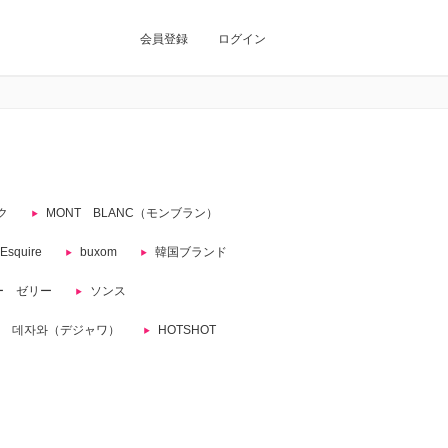
会員登録
ログイン
ク
MONT BLANC（モンブラン）
quire
buxom
韓国ブランド
ー ゼリー
ソンス
 데자와（デジャワ）
HOTSHOT