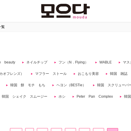
一覧
e beauty
ネイルチップ
フン（N．Flying）
WABLE
マス
カオフレンズ）
マフラー ストール
おこもり美容
韓国 雑誌 Es
韓国 餅 モチ もち
ヘヨン（BESTie）
韓国 スクリューバ
韓国 シェイク スムージー
ホシ
Peter Pan Complex
韓国