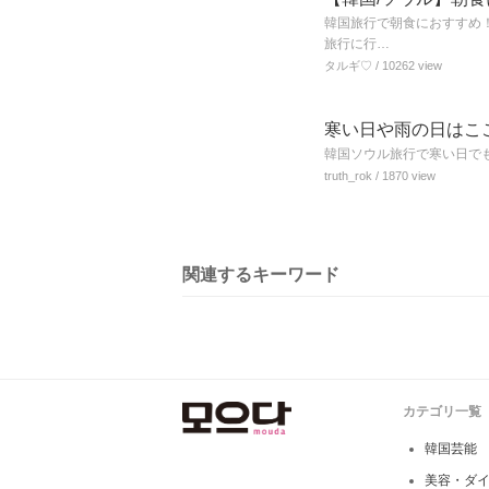
韓国旅行で朝食におすすめ！
旅行に行…
タルギ♡
/ 10262 view
寒い日や雨の日はこ
韓国ソウル旅行で寒い日で
truth_rok
/ 1870 view
関連するキーワード
カテゴリ一覧
韓国芸能
美容・ダ