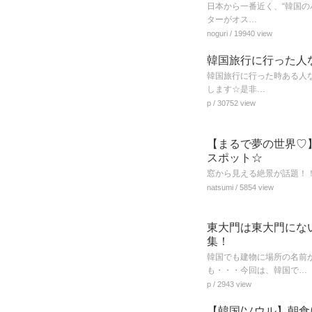
日本から一番近く、“韓国の
ターがオス…
noguri
/ 19940 view
韓国旅行に行った人
韓国旅行に行った時ある人な
します☆是非…
p
/ 30752 view
【まるで夢の世界♡
スポット☆
窓から見える絶景が話題！
natsumi
/ 5854 view
東大門は東大門にな
集！
韓国でも建物に場所の名前
も・・・今回は、韓国で…
p
/ 2943 view
【韓国/ソウル】朝