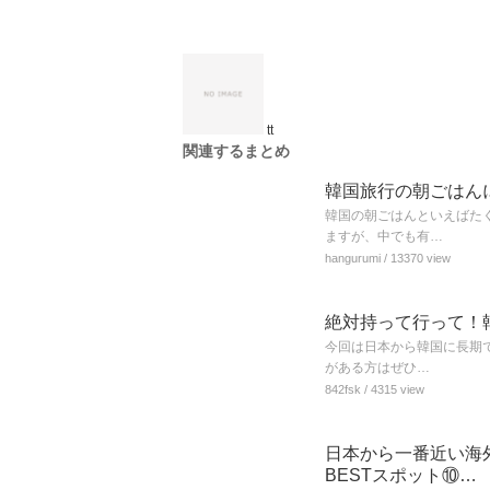
tt
関連するまとめ
韓国旅行の朝ごはん
韓国の朝ごはんといえばた
ますが、中でも有…
hangurumi
/ 13370 view
絶対持って行って！
今回は日本から韓国に長期
がある方はぜひ…
842fsk
/ 4315 view
日本から一番近い海
BESTスポット⑩…