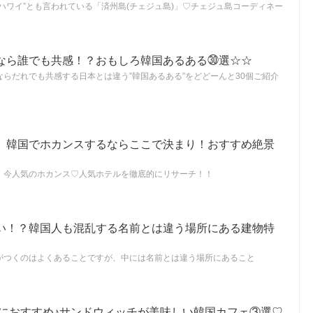
ハワイ”とも言われている「済州島(チェジュ島)」♡チェジュ島コーディネー
なら誰でも共感！？おもしろ韓国あるある㉚選☆☆
らだれでも共感する日本とは違う”韓国あるある”をどどーんと30個ご紹介
】韓国でホカンスするならここで決まり！おすすめ絶景
！今人気のホカンス♡人気ホテルを徹底的にリサーチ！！
い！？韓国人も混乱する名前とは違う場所にある建物特
がつくのはよくあることですが、中には名前とは違う場所にあること
食におすすめ♪サンドウィッチが美味しい韓国カフェ③選♡