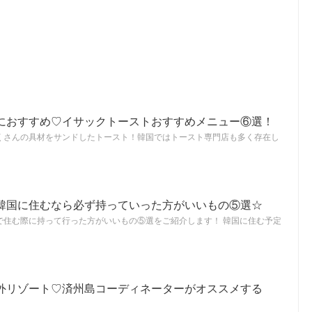
におすすめ♡イサックトーストおすすめメニュー⑥選！
くさんの具材をサンドしたトースト！韓国ではトースト専門店も多く存在し
韓国に住むなら必ず持っていった方がいいもの⑤選☆
で住む際に持って行った方がいいもの⑤選をご紹介します！ 韓国に住む予定
外リゾート♡済州島コーディネーターがオススメする