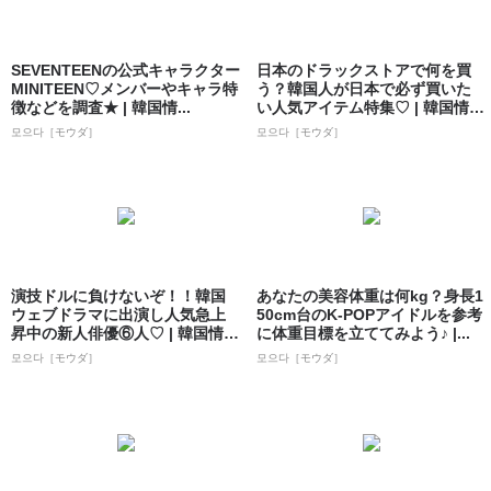
SEVENTEENの公式キャラクター
日本のドラックストアで何を買
MINITEEN♡メンバーやキャラ特
う？韓国人が日本で必ず買いた
徴などを調査★ | 韓国情...
い人気アイテム特集♡ | 韓国情報
サイト ...
모으다［モウダ］
모으다［モウダ］
演技ドルに負けないぞ！！韓国
あなたの美容体重は何kg？身長1
ウェブドラマに出演し人気急上
50cm台のK-POPアイドルを参考
昇中の新人俳優⑥人♡ | 韓国情報
に体重目標を立ててみよう♪ |...
サイト ...
모으다［モウダ］
모으다［モウダ］