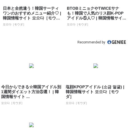
日本と全然違う！韓国サーティ
BTOBミニョクやTWICEサナ
ワンのおすすめメニュー紹介♡ |
も！韓国で人気のリス顔K-POP
韓国情報サイト 모으다［モウ
アイドル⑤人♡ | 韓国情報サイ
ダ］
ト...
모으다［モウダ］
모으다［モウダ］
Recommended by
今日からできる☆韓国アイドル別
塩顔KPOPアイドル (소금 얼굴) |
1週間ダイエット方法⑤選！ | 韓
韓国情報サイト 모으다［モウ
国情報サイト ...
ダ］
모으다［モウダ］
모으다［モウダ］