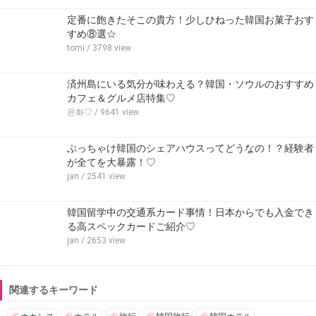
定番に飽きたそこの貴方！少しひねった韓国お菓子おす
すめ⑧選☆
tomi
/ 3798 view
済州島にいる気分が味わえる？韓国・ソウルのおすすめ
カフェ＆グルメ店特集♡
은화♡
/ 9641 view
ぶっちゃけ韓国のシェアハウスってどうなの！？経験者
が全てを大暴露！♡
jan
/ 2541 view
韓国留学中の交通系カード事情！日本からでも入金でき
る高スペックカードご紹介♡
jan
/ 2653 view
関連するキーワード