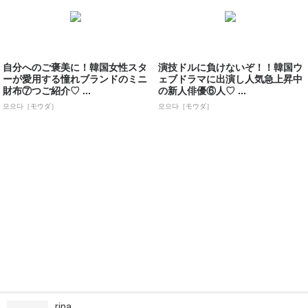
自分へのご褒美に！韓国女性スタ
演技ドルに負けないぞ！！韓国ウ
ーが愛用する憧れブランドのミニ
ェブドラマに出演し人気急上昇中
財布⑦つご紹介♡ ...
の新人俳優⑥人♡ ...
모으다［モウダ］
모으다［モウダ］
rina