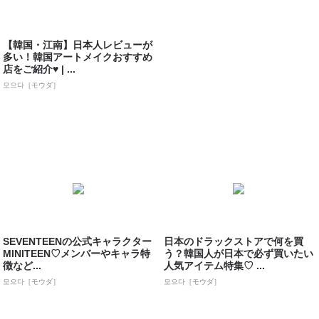
【韓国・江南】日本人レビューが
多い！韓国アートメイクおすすめ
店をご紹介♥ | ...
모으다［モウダ］
SEVENTEENの公式キャラクター
日本のドラックストアで何を買
MINITEEN♡メンバーやキャラ特
う？韓国人が日本で必ず買いたい
徴など...
人気アイテム特集♡ ...
모으다［モウダ］
모으다［モウダ］