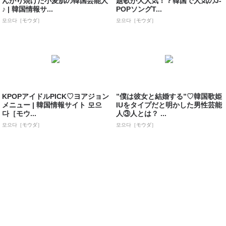
んがり焼けた小麦肌の韓国芸能人
題歌が大人気！？韓国で人気のJ-
♪ | 韓国情報サ...
POPソングT...
모으다［モウダ］
모으다［モウダ］
KPOPアイドルPICK♡ヨアジョン
”僕は彼女と結婚する”♡韓国歌姫
メニュー | 韓国情報サイト 모으
IUをタイプだと明かした男性芸能
다［モウ...
人③人とは？ ...
모으다［モウダ］
모으다［モウダ］