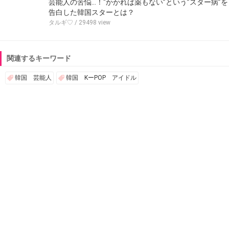
芸能人の苦悩…！“かかれば薬もない”という”スター病”を
告白した韓国スターとは？
タルギ♡
/ 29498 view
関連するキーワード
韓国 芸能人
韓国 KーPOP アイドル