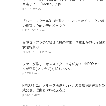
音楽サイト「Melon」月間…
p
/ 11410 view
「ハートシグナル3」出演ソ・ミンジェがインスタで謎
の投稿に心配の声が相次ぐ？！
LUCA
/ 5011 view
女優コ・アラの父親は現役の空軍！？軍服が似合う韓国
女優特集♡
タルギ♡
/ 11139 view
ファンが推しにオススメグルメを紹介！？KPOPアイド
ルが맛집(マッチプ)を探すハッシ…
p
/ 4383 view
NMIXXジニがグループ脱退とJYPとの専属契約解除を公
式発表。理由とSNSの反応と…
p
/ 5292 view