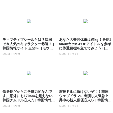
ティブティブシールとは？韓国
あなたの美容体重は何kg？身長1
で今人気のキャラクター⑥選！ |
50cm台のK-POPアイドルを参考
韓国情報サイト 모으다［モウ
に体重目標を立ててみよう♪ |...
ダ］
모으다［モウダ］
모으다［モウダ］
低身長だからこそ魅力的なんで
演技ドルに負けないぞ！！韓国
す。意外にも170cmを超えない
ウェブドラマに出演し人気急上
韓国ナムドル⑧人☆ | 韓国情報サ
昇中の新人俳優⑥人♡ | 韓国情報
イト...
サイト ...
모으다［モウダ］
모으다［モウダ］