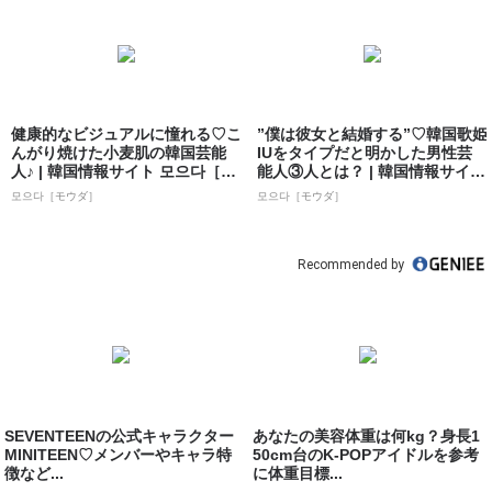
健康的なビジュアルに憧れる♡こ
”僕は彼女と結婚する”♡韓国歌姫
んがり焼けた小麦肌の韓国芸能
IUをタイプだと明かした男性芸
人♪ | 韓国情報サイト 모으다［モ
能人③人とは？ | 韓国情報サイト
ウダ］
...
모으다［モウダ］
모으다［モウダ］
Recommended by
SEVENTEENの公式キャラクター
あなたの美容体重は何kg？身長1
MINITEEN♡メンバーやキャラ特
50cm台のK-POPアイドルを参考
徴など...
に体重目標...