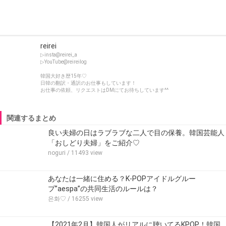
reirei
▷insta@reirei_a
▷YouTube@reireilog
韓国大好き歴15年♡
日韓の翻訳・通訳のお仕事もしています！
お仕事の依頼、リクエストはDMにてお待ちしています^^
関連するまとめ
良い夫婦の日はラブラブな二人で目の保養。韓国芸能人
「おしどり夫婦」をご紹介♡
noguri
/ 11493 view
あなたは一緒に住める？K-POPアイドルグルー
プ”aespa”の共同生活のルールは？
은화♡
/ 16255 view
【2021年2月】韓国人がリアルに聴いてるKPOP！韓国