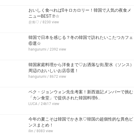
おいしく食べれば0キロカロリー！韓国で人気の夜食メ
ニューBEST⑦☆
은화♡
/ 8230 view
韓国で日本を感じる？冬の韓国で訪れたいこたつカフェ
⑥選☆
hangurumi
/ 2392 view
韓国家庭料理から洋食まで♡お洒落な街,聖水（ソンス）
周辺のおいしいお店⑤選！
hangurumi
/ 8672 view
ペク・ジョンウォン先生考案！新西遊記メンバーで挑む
「カン食堂」で提供された韓国料理6…
LUCA
/ 24617 view
今年の夏こそは韓国でかき氷♡韓国の超個性的な異色ビ
ンスまとめ！
ilin
/ 8083 view