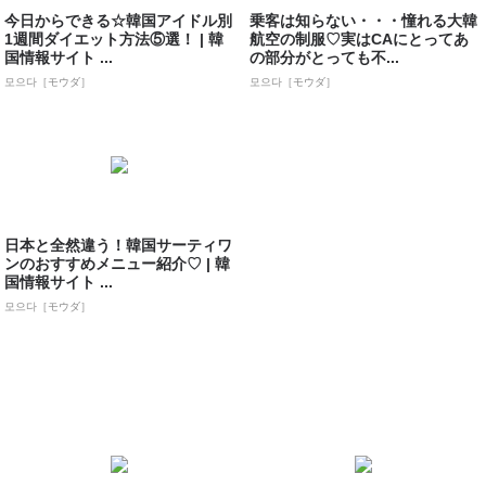
今日からできる☆韓国アイドル別
乗客は知らない・・・憧れる大韓
1週間ダイエット方法⑤選！ | 韓
航空の制服♡実はCAにとってあ
国情報サイト ...
の部分がとっても不...
모으다［モウダ］
모으다［モウダ］
日本と全然違う！韓国サーティワ
ンのおすすめメニュー紹介♡ | 韓
国情報サイト ...
모으다［モウダ］