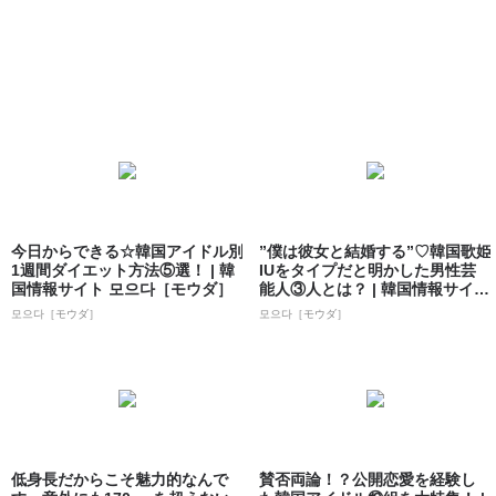
今日からできる☆韓国アイドル別
”僕は彼女と結婚する”♡韓国歌姫
1週間ダイエット方法⑤選！ | 韓
IUをタイプだと明かした男性芸
国情報サイト 모으다［モウダ］
能人③人とは？ | 韓国情報サイト
...
모으다［モウダ］
모으다［モウダ］
低身長だからこそ魅力的なんで
賛否両論！？公開恋愛を経験し