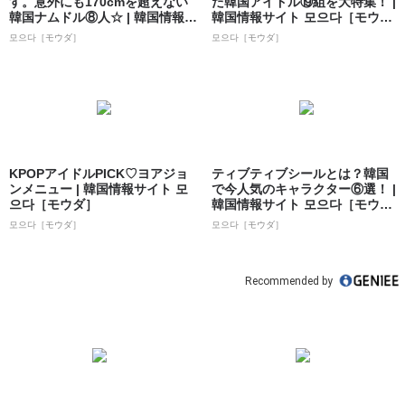
す。意外にも170cmを超えない
た韓国アイドル⑲組を大特集！ |
韓国ナムドル⑧人☆ | 韓国情報サ
韓国情報サイト 모으다［モウ
イト...
ダ］
모으다［モウダ］
모으다［モウダ］
KPOPアイドルPICK♡ヨアジョ
ティブティブシールとは？韓国
ンメニュー | 韓国情報サイト 모
で今人気のキャラクター⑥選！ |
으다［モウダ］
韓国情報サイト 모으다［モウ
ダ］
모으다［モウダ］
모으다［モウダ］
Recommended by