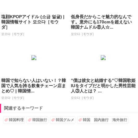
塩顔KPOPアイドル (소금 얼굴) |
低身長だからこそ魅力的なんで
韓国情報サイト 모으다［モウ
す。意外にも170cmを超えない
ダ］
韓国ナムドル⑧人☆...
모으다［モウダ］
모으다［モウダ］
韓国で知らない人はいない！？韓
”僕は彼女と結婚する”♡韓国歌姫
国で人気を誇る飲食チェーン店ま
IUをタイプだと明かした男性芸能
とめ♡ | 韓国情...
人③人とは？ ...
모으다［モウダ］
모으다［モウダ］
関連するキーワード
韓国料理
韓国旅行
韓国グルメ
韓国 国内旅行 海外旅行