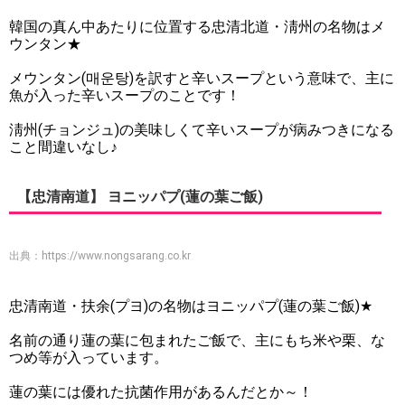
韓国の真ん中あたりに位置する忠清北道・淸州の名物はメ
ウンタン★
メウンタン(매운탕)を訳すと辛いスープという意味で、主に
魚が入った辛いスープのことです！
淸州(チョンジュ)の美味しくて辛いスープが病みつきになる
こと間違いなし♪
【忠清南道】 ヨニッパプ(蓮の葉ご飯)
出典：
https://www.nongsarang.co.kr
忠清南道・扶余(プヨ)の名物はヨニッパプ(蓮の葉ご飯)★
名前の通り蓮の葉に包まれたご飯で、主にもち米や栗、な
つめ等が入っています。
蓮の葉には優れた抗菌作用があるんだとか～！