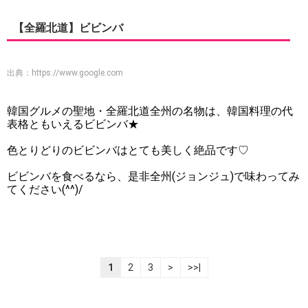
【全羅北道】ビビンバ
出典：
https://www.google.com
韓国グルメの聖地・全羅北道全州の名物は、韓国料理の代
表格ともいえるビビンバ★
色とりどりのビビンバはとても美しく絶品です♡
ビビンバを食べるなら、是非全州(ジョンジュ)で味わってみ
てください(^^)/
1
2
3
>
>>|