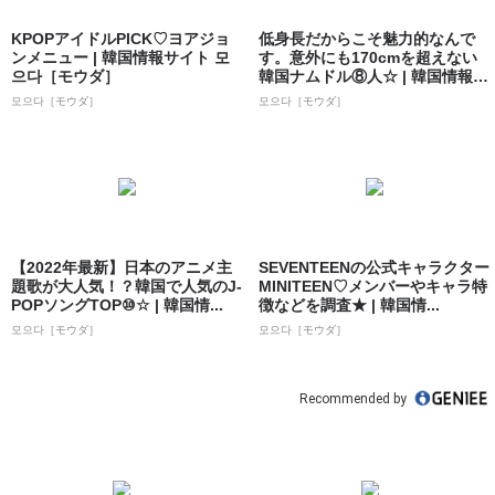
KPOPアイドルPICK♡ヨアジョ
低身長だからこそ魅力的なんで
ンメニュー | 韓国情報サイト 모
す。意外にも170cmを超えない
으다［モウダ］
韓国ナムドル⑧人☆ | 韓国情報サ
イト...
모으다［モウダ］
모으다［モウダ］
【2022年最新】日本のアニメ主
SEVENTEENの公式キャラクター
題歌が大人気！？韓国で人気のJ-
MINITEEN♡メンバーやキャラ特
POPソングTOP⑩☆ | 韓国情...
徴などを調査★ | 韓国情...
모으다［モウダ］
모으다［モウダ］
Recommended by