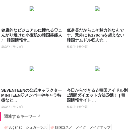
健康的なビジュアルに憧れる♡こ
低身長だからこそ魅力的なんで
んがり焼けた小麦肌の韓国芸能人
す。意外にも170cmを超えない
♪ | 韓国情報サ...
韓国ナムドル⑧人☆...
모으다［モウダ］
모으다［モウダ］
SEVENTEENの公式キャラクター
今日からできる☆韓国アイドル別
MINITEEN♡メンバーやキャラ特
1週間ダイエット方法⑤選！ | 韓
徴など...
国情報サイト ...
모으다［モウダ］
모으다［モウダ］
関連するキーワード
Sugarlab シュガーラボ
韓国コスメ メイク メイクアップ