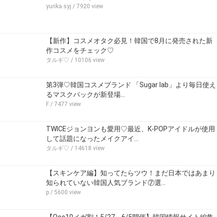
yurika.syj
/ 7920 view
【新作】コスメオタク必見！韓国で8月に発売された新
作コスメをチェック♡
タルギ♡
/ 10106 view
第3弾♡韓国コスメブランド 「Sugar lab」より毎日使え
るマスクパックが新登場…
F
/ 7477 view
TWICEジョンヨンも愛用♡最近、K-POPアイドルが使用
して話題になったメイクアイ…
タルギ♡
/ 14618 view
【スキンケア編】知ってたらツウ！まだ日本ではあまり
知られていない韓国人気ブランド⑦選…
p
/ 5600 view