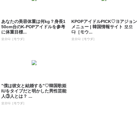
あなたの美容体重は何kg？身長1
KPOPアイドルPICK♡ヨアジョン
50cm台のK-POPアイドルを参考
メニュー | 韓国情報サイト 모으
に体重目標...
다［モウ...
모으다［モウダ］
모으다［モウダ］
”僕は彼女と結婚する”♡韓国歌姫
IUをタイプだと明かした男性芸能
人③人とは？ ...
모으다［モウダ］