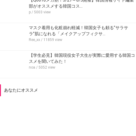
【Qoo10メガ割！5/27～6/5開催】韓国情報サイト編集
部がオススメする韓国コス…
p
/ 5003 view
マスク着用も化粧崩れ軽減！韓国女子も頼る”サラサ
ラ”肌になれる「メイクアップフィクサ…
Ree_xx
/ 11859 view
【学生必見】韓国現役女子大生が実際に愛用する韓国コ
スメを聞いてみた！
noa
/ 5052 view
あなたにオススメ