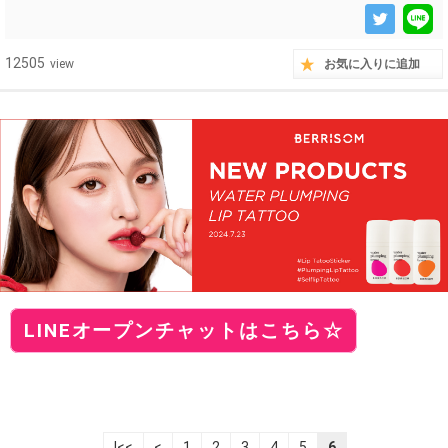
12505
view
お気に入りに追加
LINEオープンチャットはこちら☆
|<<
<
1
2
3
4
5
6