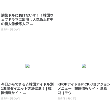
演技ドルに負けないぞ！！韓国ウ
ェブドラマに出演し人気急上昇中
の新人俳優⑥人♡ ...
모으다［モウダ］
今日からできる☆韓国アイドル別
KPOPアイドルPICK♡ヨアジョン
1週間ダイエット方法⑤選！ | 韓
メニュー | 韓国情報サイト 모으
国情報サイト ...
다［モウ...
모으다［モウダ］
모으다［モウダ］