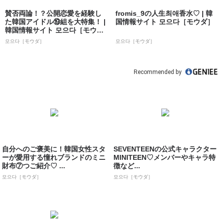
賛否両論！？公開恋愛を経験し
fromis_9の人生최애香水♡ | 韓
た韓国アイドル⑲組を大特集！ |
国情報サイト 모으다［モウダ］
韓国情報サイト 모으다［モウ
ダ］
모으다［モウダ］
모으다［モウダ］
Recommended by
自分へのご褒美に！韓国女性スタ
SEVENTEENの公式キャラクター
ーが愛用する憧れブランドのミニ
MINITEEN♡メンバーやキャラ特
財布⑦つご紹介♡ ...
徴など...
모으다［モウダ］
모으다［モウダ］