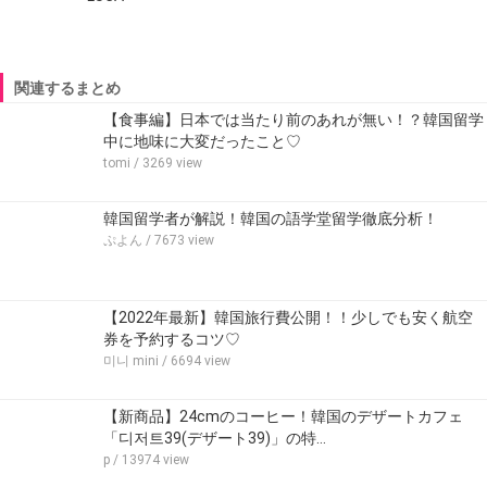
関連するまとめ
【食事編】日本では当たり前のあれが無い！？韓国留学
中に地味に大変だったこと♡
tomi
/ 3269 view
韓国留学者が解説！韓国の語学堂留学徹底分析！
ぷよん
/ 7673 view
【2022年最新】韓国旅行費公開！！少しでも安く航空
券を予約するコツ♡
미니 mini
/ 6694 view
【新商品】24cmのコーヒー！韓国のデザートカフェ
「디저트39(デザート39)」の特…
p
/ 13974 view