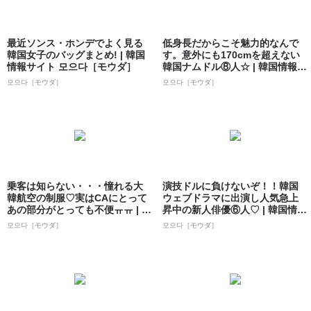
最近ソンス・ホンデでよく見る
低身長だからこそ魅力的なんで
韓国女子のバッグまとめ! | 韓国
す。意外にも170cmを超えない
情報サイト 모으다［モウダ］
韓国ナムドル⑧人☆ | 韓国情報サ
イト...
모으다［モウダ］
모으다［モウダ］
乗客は知らない・・・憧れる大
演技ドルに負けないぞ！！韓国
韓航空の制服♡実はCAにとって
ウェブドラマに出演し人気急上
あの部分がとっても不便ㅠㅠ | 韓
昇中の新人俳優⑥人♡ | 韓国情報
国情報...
サイト ...
모으다［モウダ］
모으다［モウダ］