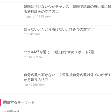
韓国に行けない今がチャンス！韓国で話題の思い出に残
る旅行計画の立て方♡
noguri
/ 11795 view
知らないとたどり着けない、ひみつの空間♡
tt
/ 842 view
ソウルMZが通う、漢江おすすめスポット7選
tt
/ 1612 view
自分名義の家がない！？留学後自分名義以外でのビザ１
か月延長方法♡
jan
/ 2000 view
関連するキーワード
韓国旅行