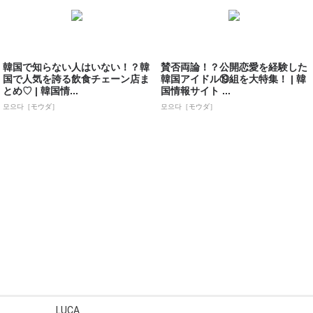
韓国で知らない人はいない！？韓
賛否両論！？公開恋愛を経験した
国で人気を誇る飲食チェーン店ま
韓国アイドル⑲組を大特集！ | 韓
とめ♡ | 韓国情...
国情報サイト ...
모으다［モウダ］
모으다［モウダ］
LUCA