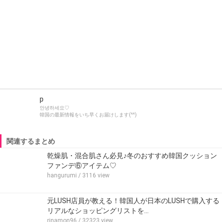
p
안녕하세요♡
韓国の最新情報をいち早くお届けします(^^)
関連するまとめ
乾燥肌・混合肌さん必見♪冬のおすすめ韓国クッション
ファンデ⑥アイテム♡
hangurumi
/ 3116 view
元LUSH店員が教える！韓国人が日本のLUSHで購入する
リアルなショッピングリストを…
rinamon96
/ 32323 view