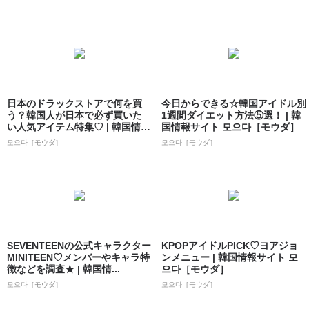
日本のドラックストアで何を買
今日からできる☆韓国アイドル別
う？韓国人が日本で必ず買いた
1週間ダイエット方法⑤選！ | 韓
い人気アイテム特集♡ | 韓国情報
国情報サイト 모으다［モウダ］
サイト ...
모으다［モウダ］
모으다［モウダ］
SEVENTEENの公式キャラクター
KPOPアイドルPICK♡ヨアジョ
MINITEEN♡メンバーやキャラ特
ンメニュー | 韓国情報サイト 모
徴などを調査★ | 韓国情...
으다［モウダ］
모으다［モウダ］
모으다［モウダ］