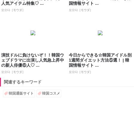
人気アイテム特集♡ ...
国情報サイト ...
모으다［モウダ］
모으다［モウダ］
演技ドルに負けないぞ！！韓国ウ
今日からできる☆韓国アイドル別
ェブドラマに出演し人気急上昇中
1週間ダイエット方法⑤選！ | 韓
の新人俳優⑥人♡ ...
国情報サイト ...
모으다［モウダ］
모으다［モウダ］
関連するキーワード
韓国通販サイト
韓国コスメ