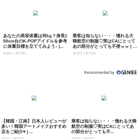
あなたの美容体重は何kg？身長1
乗客は知らない・・・憧れる大
50cm台のK-POPアイドルを参考
韓航空の制服♡実はCAにとって
に体重目標を立ててみよう♪ |...
あの部分がとっても不便ㅠㅠ | 韓
国情報...
모으다［モウダ］
모으다［モウダ］
Recommended by
【韓国・江南】日本人レビューが
乗客は知らない・・・憧れる大韓
多い！韓国アートメイクおすすめ
航空の制服♡実はCAにとってあ
店をご紹介♥ | ...
の部分がとっても不...
모으다［モウダ］
모으다［モウダ］