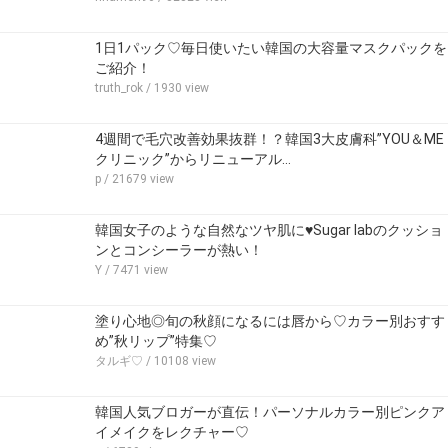
1日1パック♡毎日使いたい韓国の大容量マスクパックを
ご紹介！
truth_rok
/ 1930 view
4週間で毛穴改善効果抜群！？韓国3大皮膚科”YOU＆ME
クリニック”からリニューアル…
p
/ 21679 view
韓国女子のような自然なツヤ肌に♥Sugar labのクッショ
ンとコンシーラーが熱い！
Y
/ 7471 view
塗り心地◎旬の秋顔になるには唇から♡カラー別おすす
め”秋リップ”特集♡
タルギ♡
/ 10108 view
韓国人気ブロガーが直伝！パーソナルカラー別ピンクア
イメイクをレクチャー♡