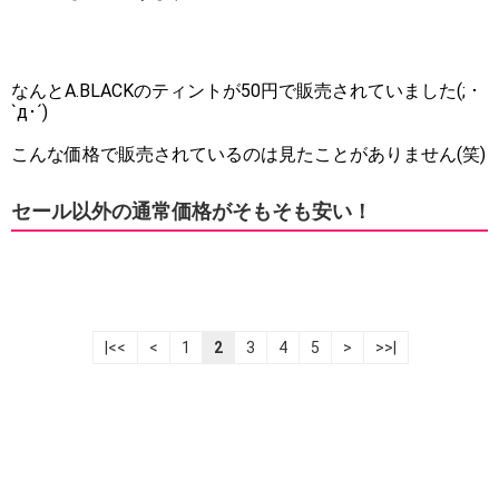
なんとA.BLACKのティントが50円で販売されていました(; ･
`д･´)
こんな価格で販売されているのは見たことがありません(笑)
セール以外の通常価格がそもそも安い！
|<<
<
1
2
3
4
5
>
>>|