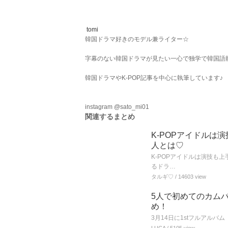
tomi
韓国ドラマ好きのモデル兼ライター☆
字幕のない韓国ドラマが見たい一心で独学で韓国語
韓国ドラマやK-POP記事を中心に執筆しています♪
instagram @sato_mi01
関連するまとめ
K-POPアイドル
人とは♡
K-POPアイドルは演技も
るドラ…
タルギ♡
/ 14603 view
5人で初めてのカムバ
め！
3月14日に1stフルアルバム「