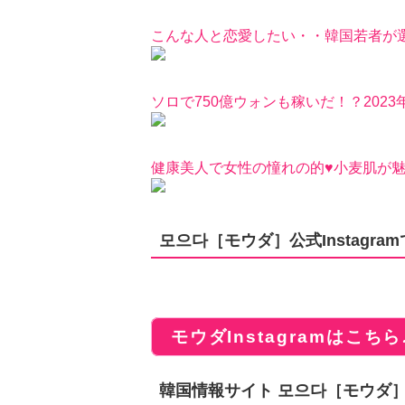
こんな人と恋愛したい・・韓国若者が選
ソロで750億ウォンも稼いだ！？202
健康美人で女性の憧れの的♥小麦肌が
모으다［モウダ］公式Instagr
モウダInstagramはこちら
韓国情報サイト 모으다［モウダ］