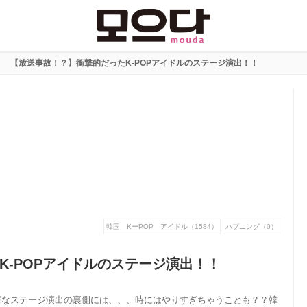
【放送事故！？】衝撃的だったK-POPアイドルのステージ演出！！
韓国 KーPOP アイドル（1584）
ハプニング（0）
K-POPアイドルのステージ演出！！
の豪華なステージ演出の裏側には、、、時にはやりすぎちゃうことも？？韓