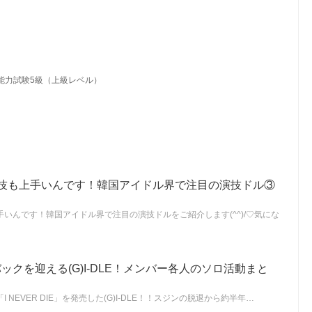
能力試験5級（上級レベル）
は演技も上手いんです！韓国アイドル界で注目の演技ドル③
上手いんです！韓国アイドル界で注目の演技ドルをご紹介します(^^)/♡気にな
ックを迎える(G)I-DLE！メンバー各人のソロ活動まと
I NEVER DIE」を発売した(G)I-DLE！！スジンの脱退から約半年…