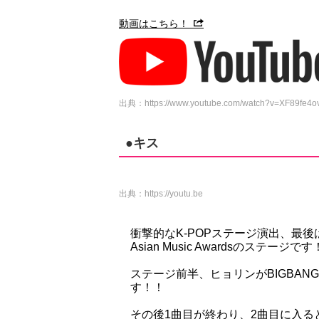
動画はこちら！
出典：https://www.youtube.com/watch?v=XF89fe4o
●キス
出典：
https://youtu.be
衝撃的なK-POPステージ演出、最後は
Asian Music Awardsのステージで
ステージ前半、ヒョリンがBIGBAN
す！！
その後1曲目が終わり、2曲目に入