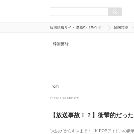
韓国情報サイト 모으다［モウダ］
韓国芸能
韓国芸能
tomi
2023/12/14 UPDATE
【放送事故！？】衝撃的だった
“大洪水”からキスまで！！K-POPアイドル