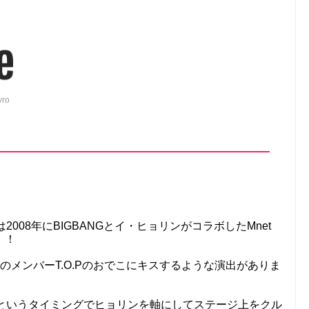
vro
2008年にBIGBANGとイ・ヒョリンがコラボしたMnet
す！！
GのメンバーT.O.Pのおでこにキスするような演出がありま
るというタイミングでヒョリンを軸にしてステージ上をクル