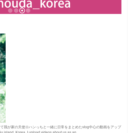
て我が家の天使ロハンっちと一緒に日常をまとめたvlog中心の動画をアップ
island, Korea. I upload videos about us as an ...