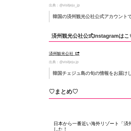
出典：@visitjeju_jp
韓国の済州観光公社公式アカウント
済州観光公社公式Instagramは
済州観光公社
出典：@visitjeju.jp
韓国チェジュ島の旬の情報をお届けし
♡まとめ♡
日本から一番近い海外リゾート「済州
した！