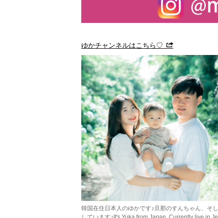
ゆかチャンネルはこちら♡
韓国在住日本人のゆかです♪旦那のすんちゃん、そし
しています♪It's Yuka from Japan. Currently live in Jeju 