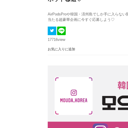
AirPodsProや韓国・済州島でしか手に入ら
当たる超豪華企画に今すぐ応募しよう♡
17716
view
お気に入りに追加