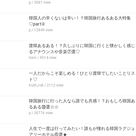
p
/ 3081 view
韓国人の辛くないは辛い！？韓国旅行あるある大特集
♡part②
p
/ 12849 view
渡韓あるある！？久しぶりに韓国に行くと懐かしく感じ
るアナウンスや音楽⑦選♡
tomi
/ 9514 view
一人だからこそ楽しめる！ひとり渡韓でしたいことリス
ト♡
truth_rok
/ 2112 view
韓国旅行に行った人なら誰でも共感！？おもしろ韓国あ
るある㉚選☆☆
p
/ 30776 view
人生で一度は行ってみたい！誰もが憧れる韓国ラグジュ
アリーホテル⑥選★