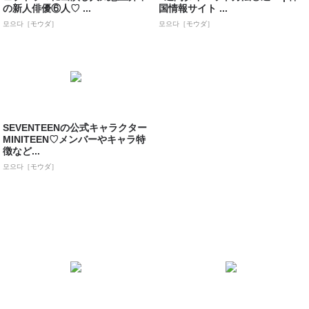
の新人俳優⑥人♡ ...
国情報サイト ...
모으다［モウダ］
모으다［モウダ］
SEVENTEENの公式キャラクター
MINITEEN♡メンバーやキャラ特
徴など...
모으다［モウダ］