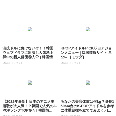
演技ドルに負けないぞ！！韓国
KPOPアイドルPICK♡ヨアジョ
ウェブドラマに出演し人気急上
ンメニュー | 韓国情報サイト 모
昇中の新人俳優⑥人♡ | 韓国情報
으다［モウダ］
サイト ...
모으다［モウダ］
모으다［モウダ］
【2022年最新】日本のアニメ主
あなたの美容体重は何kg？身長1
題歌が大人気！？韓国で人気のJ-
50cm台のK-POPアイドルを参考
POPソングTOP⑩☆ | 韓国情...
に体重目標を立ててみよう♪ |...