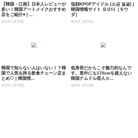
【韓国・江南】日本人レビューが
塩顔KPOPアイドル (소금 얼굴) |
多い！韓国アートメイクおすすめ
韓国情報サイト 모으다［モウ
店をご紹介♥ | ...
ダ］
모으다［モウダ］
모으다［モウダ］
韓国で知らない人はいない！？韓
低身長だからこそ魅力的なんで
国で人気を誇る飲食チェーン店ま
す。意外にも170cmを超えない
とめ♡ | 韓国情...
韓国ナムドル⑧人☆...
모으다［モウダ］
모으다［モウダ］