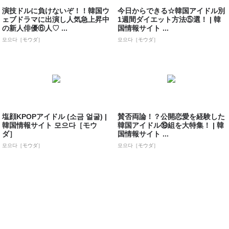
演技ドルに負けないぞ！！韓国ウ
今日からできる☆韓国アイドル別
ェブドラマに出演し人気急上昇中
1週間ダイエット方法⑤選！ | 韓
の新人俳優⑥人♡ ...
国情報サイト ...
모으다［モウダ］
모으다［モウダ］
塩顔KPOPアイドル (소금 얼굴) |
賛否両論！？公開恋愛を経験した
韓国情報サイト 모으다［モウ
韓国アイドル⑲組を大特集！ | 韓
ダ］
国情報サイト ...
모으다［モウダ］
모으다［モウダ］