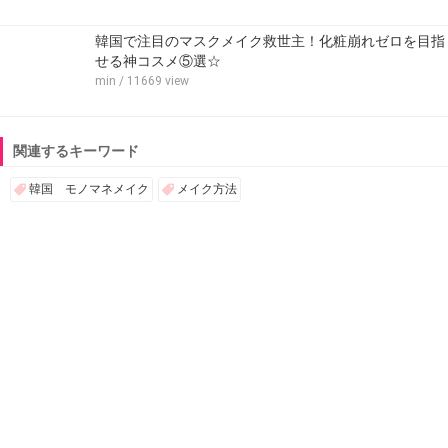
韓国で注目のマスクメイク救世主！化粧崩れゼロを目指
せる神コスメ⑤選☆
min
/ 11669 view
関連するキーワード
韓国 モノマネメイク
メイク方法