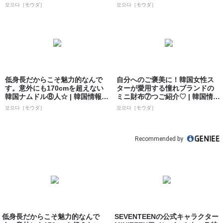
ト 모으...
모으다［モウダ］
모으다［モウダ］
低身長だからこそ魅力的なんで
自分へのご褒美に！韓国女性ス
す。意外にも170cmを超えない
ターが愛用する憧れブランドの
韓国ナムドル⑧人☆ | 韓国情報サ
ミニ財布⑦つご紹介♡ | 韓国情報
イト...
サイト ...
모으다［モウダ］
모으다［モウダ］
Recommended by
低身長だからこそ魅力的なんで
SEVENTEENの公式キャラクター