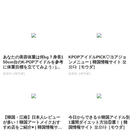
あなたの美容体重は何kg？身長1
KPOPアイドルPICK♡ヨアジョ
50cm台のK-POPアイドルを参考
ンメニュー | 韓国情報サイト 모
に体重目標を立ててみよう♪ |...
으다［モウダ］
모으다［モウダ］
모으다［モウダ］
【韓国・江南】日本人レビュー
今日からできる☆韓国アイドル別
が多い！韓国アートメイクおす
1週間ダイエット方法⑤選！ | 韓
すめ店をご紹介♥ | 韓国情報サイ
国情報サイト 모으다［モウダ］