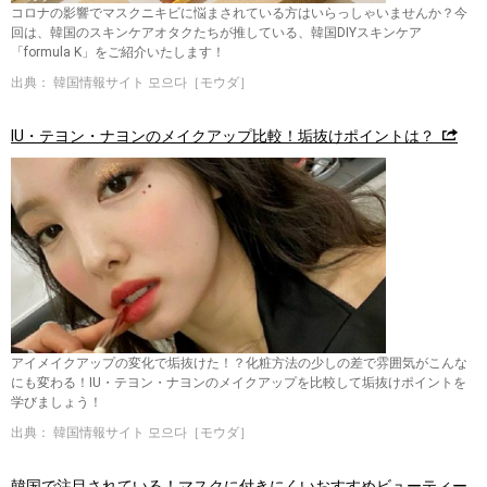
コロナの影響でマスクニキビに悩まされている方はいらっしゃいませんか？今
回は、韓国のスキンケアオタクたちが推している、韓国DIYスキンケア
「formula K」をご紹介いたします！
出典： 韓国情報サイト 모으다［モウダ］
IU・テヨン・ナヨンのメイクアップ比較！垢抜けポイントは？
アイメイクアップの変化で垢抜けた！？化粧方法の少しの差で雰囲気がこんな
にも変わる！IU・テヨン・ナヨンのメイクアップを比較して垢抜けポイントを
学びましょう！
出典： 韓国情報サイト 모으다［モウダ］
韓国で注目されている！マスクに付きにくいおすすめビューティー