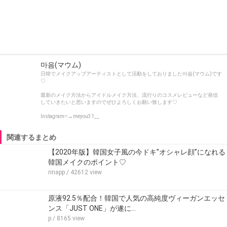
마음(マウム)
日韓でメイクアップアーティストとして活動をしておりました마음(マウム)です
♡
最新のメイク方法からアイドルメイク方法、流行りのコスメレビューなど発信
していきたいと思いますのでぜひよろしくお願い致します♡
Instagramෆ→meyou31__
関連するまとめ
【2020年版】韓国女子風の今ドキ”オシャレ顔”になれる
韓国メイクのポイント♡
rinapp
/ 42612 view
原液92.5％配合！韓国で人気の高純度ヴィーガンエッセ
ンス「JUST ONE」が遂に…
p
/ 8165 view