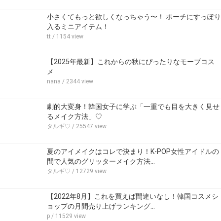
小さくてもっと欲しくなっちゃう〜！ ポーチにすっぽり
入るミニアイテム！
tt
/ 1154 view
【2025年最新】これからの秋にぴったりなモーブコス
メ
nana
/ 2344 view
劇的大変身！韓国女子に学ぶ「一重でも目を大きく見せ
るメイク方法」♡
タルギ♡
/ 25547 view
夏のアイメイクはコレで決まり！K-POP女性アイドルの
間で人気のグリッターメイク方法…
タルギ♡
/ 12729 view
【2022年8月】これを買えば間違いなし！韓国コスメシ
ョップの月間売り上げランキング…
p
/ 11529 view