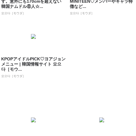
す。意外にも170cmを超えない
MINITEEN♡メンバーやキャラ特
韓国ナムドル⑧人☆...
徴など...
모으다［モウダ］
모으다［モウダ］
KPOPアイドルPICK♡ヨアジョン
メニュー | 韓国情報サイト 모으
다［モウ...
모으다［モウダ］