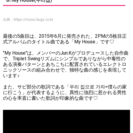
⑤♪My House(우리집)
出典：
https://music.bugs.co.kr
最後の5曲目は、2015年6月に発売された、2PMの5枚目正
式アルバムのタイトル曲である「My House」です♡
"My House"は、メンバーのJun.Kがプロデュースした自作曲
で、Triplet Swingリズムにシンプルでありながら中毒性の
ある演奏パターンとあちこちに配置されているエレクトロ
ニックソースの組み合わせで、独特な曲の感じを表現して
います♪
また、サビ部分の歌詞である「우리 집으로 가자=僕らの家
に行こう」が代表するように、異性に強烈に惹かれる男性
の心を率直に書いた歌詞が印象的な曲です♡