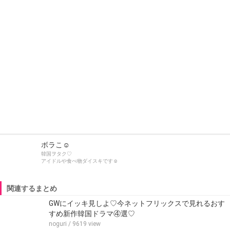
ボラこ☺︎
韓国ヲタク♡
アイドルや食べ物ダイスキです☺︎
関連するまとめ
GWにイッキ見しよ♡今ネットフリックスで見れるおす
すめ新作韓国ドラマ④選♡
noguri
/ 9619 view