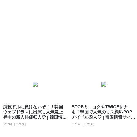
演技ドルに負けないぞ！！韓国
BTOBミニョクやTWICEサナ
ウェブドラマに出演し人気急上
も！韓国で人気のリス顔K-POP
昇中の新人俳優⑥人♡ | 韓国情報
アイドル⑤人♡ | 韓国情報サイ
サイト ...
ト...
모으다［モウダ］
모으다［モウダ］