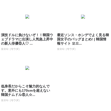
演技ドルに負けないぞ！！韓国ウ
最近ソンス・ホンデでよく見る韓
ェブドラマに出演し人気急上昇中
国女子のバッグまとめ! | 韓国情
の新人俳優⑥人♡ ...
報サイト 모으...
모으다［モウダ］
모으다［モウダ］
低身長だからこそ魅力的なんで
す。意外にも170cmを超えない
韓国ナムドル⑧人☆...
모으다［モウダ］