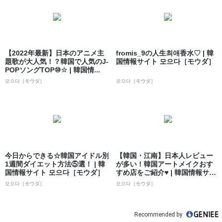
【2022年最新】日本のアニメ主
fromis_9の人生최애香水♡ | 韓
題歌が大人気！？韓国で人気のJ-
国情報サイト 모으다［モウダ］
POPソングTOP⑩☆ | 韓国情...
모으다［モウダ］
모으다［モウダ］
今日からできる☆韓国アイドル別
【韓国・江南】日本人レビュー
1週間ダイエット方法⑤選！ | 韓
が多い！韓国アートメイクおす
国情報サイト 모으다［モウダ］
すめ店をご紹介♥ | 韓国情報サイ
ト 모으...
모으다［モウダ］
모으다［モウダ］
Recommended by