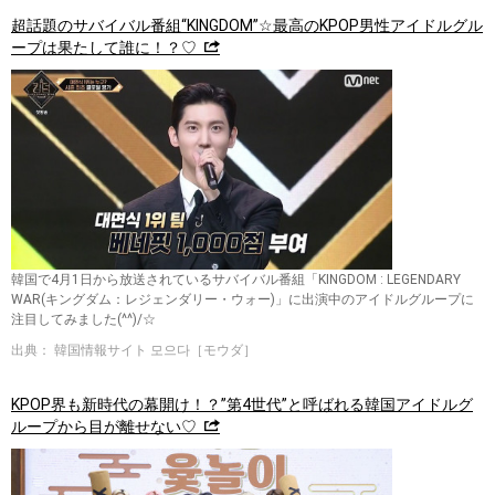
超話題のサバイバル番組“KINGDOM”☆最高のKPOP男性アイドルグル
ープは果たして誰に！？♡
韓国で4月1日から放送されているサバイバル番組「KINGDOM : LEGENDARY
WAR(キングダム：レジェンダリー・ウォー)」に出演中のアイドルグループに
注目してみました(^^)/☆
出典： 韓国情報サイト 모으다［モウダ］
KPOP界も新時代の幕開け！？”第4世代”と呼ばれる韓国アイドルグ
ループから目が離せない♡