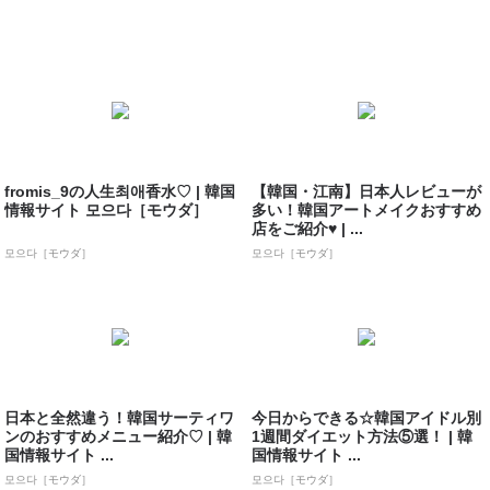
fromis_9の人生최애香水♡ | 韓国
【韓国・江南】日本人レビューが
情報サイト 모으다［モウダ］
多い！韓国アートメイクおすすめ
店をご紹介♥ | ...
모으다［モウダ］
모으다［モウダ］
日本と全然違う！韓国サーティワ
今日からできる☆韓国アイドル別
ンのおすすめメニュー紹介♡ | 韓
1週間ダイエット方法⑤選！ | 韓
国情報サイト ...
国情報サイト ...
모으다［モウダ］
모으다［モウダ］