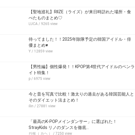
【聖地巡礼】RIIZE（ライズ）が来日時訪れた場所・食
べたものまとめ♡
LUCA
/ 9265 view
待ってました！！2025年除隊予定の韓国アイドル・俳
優まとめ♥
Y
/ 12859 view
【男性編】個性爆発！！KPOP第4世代アイドルのペンラ
イト特集！
p
/ 6975 view
今と昔を写真で比較！激太りの過去がある韓国芸能人と
そのダイエット法まとめ！
ilin
/ 27881 view
「最高のK-POPメインダンサー」に選ばれた！
StrayKids リノのダンスを徹底…
카헤（ カヘ ）
/ 7250 view