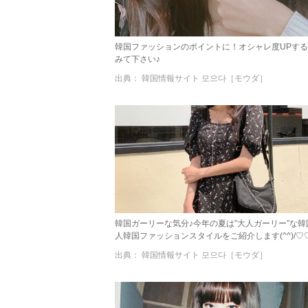
韓国ファッションのポイントに！オシャレ度UPする大
みて下さい♪
出典： 韓国情報サイト 모으다［モウダ］
韓国ガーリーな気分♪今年の夏は”大人ガーリー”な
人韓国ファッションスタイルをご紹介します(^^)/♡
出典： 韓国情報サイト 모으다［モウダ］