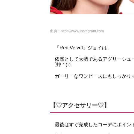
出典：
https://www.instagram.com
「Red Velvet」ジョイは、
依然として大勢であるアグリーシュー
´艸｀)♡
ガーリーなワンピースにもしっかり
【♡アクセサリー♡】
最後はすぐ完成したコーデにポイン