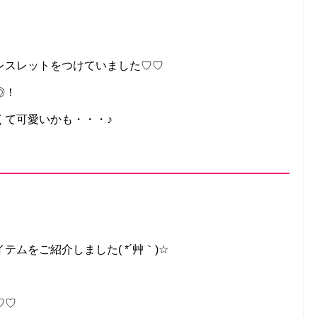
レスレットをつけていました♡♡
◎！
くて可愛いかも・・・♪
ムをご紹介しました( *´艸｀)☆
♡♡