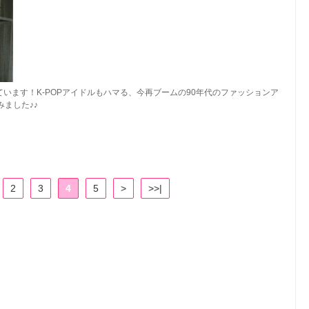
ています！K-POPアイドルもハマる、今再ブームの90年代のファッションア
ました♪♪
2
3
4
5
>
>>|