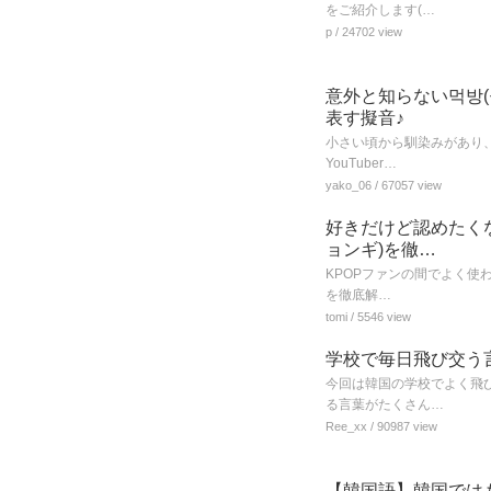
をご紹介します(…
p
/ 24702 view
意外と知らない먹방
表す擬音♪
小さい頃から馴染みがあり
YouTuber…
yako_06
/ 67057 view
好きだけど認めたく
ョンギ)を徹…
KPOPファンの間でよく使
を徹底解…
tomi
/ 5546 view
学校で毎日飛び交う
今回は韓国の学校でよく飛
る言葉がたくさん…
Ree_xx
/ 90987 view
【韓国語】韓国では