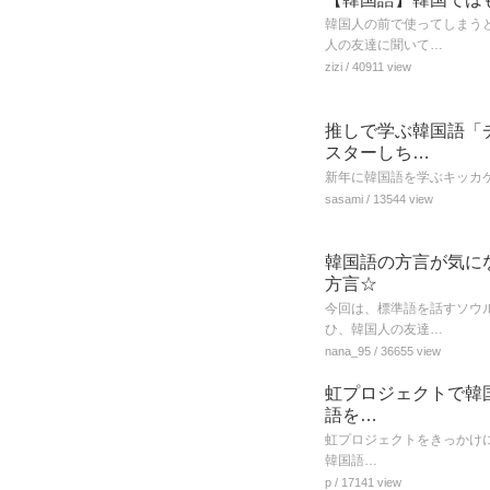
韓国人の前で使ってしまう
人の友達に聞いて…
zizi
/ 40911 view
推しで学ぶ韓国語「チ
スターしち…
新年に韓国語を学ぶキッカ
sasami
/ 13544 view
韓国語の方言が気に
方言☆
今回は、標準語を話すソウ
ひ、韓国人の友達…
nana_95
/ 36655 view
虹プロジェクトで韓国
語を…
虹プロジェクトをきっかけに韓
韓国語…
p
/ 17141 view