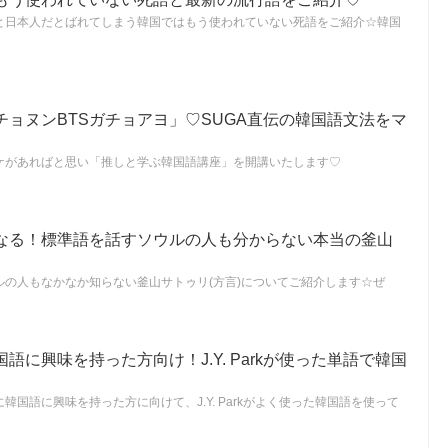
と日本人だとばれてしまう韓国ではもう使われていない死語をご紹介☆韓国
ョヌンBTSガチョアヨ」♡SUGA直伝の韓国語文法をマ
ケがあればと思い「推しと学ぶ韓国語講座」を開講いたします♡
なる！標準語を話すソウルの人も分からない本当の釜山
ルの人もなかなか知らない釜山サトゥリ(方言)についてご紹介します☆ぜ
語に興味を持った方向け！J.Y. Parkが使った単語で韓国
国語に興味を持った方に向けて、J.Y. Parkがよく使った韓国語を使って