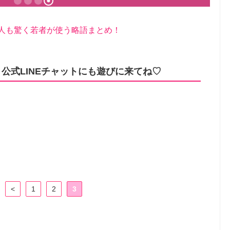
国人も驚く若者が使う略語まとめ！
公式LINEチャットにも遊びに来てね♡
<
1
2
3