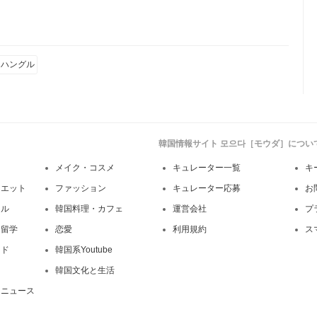
 ハングル
韓国情報サイト 모으다［モウダ］につい
メイク・コスメ
キュレーター一覧
キ
イエット
ファッション
キュレーター応募
お
イル
韓国料理・カフェ
運営会社
プ
・留学
恋愛
利用規約
ス
ンド
韓国系Youtube
韓国文化と生活
・ニュース