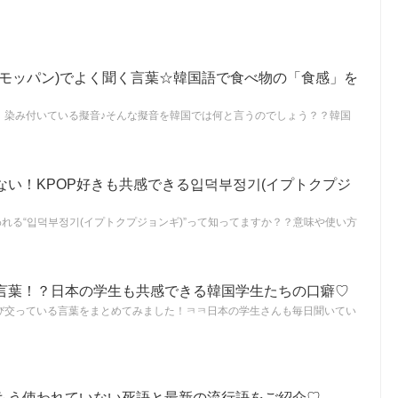
(モッパン)でよく聞く言葉☆韓国語で食べ物の「食感」を
、染み付いている擬音♪そんな擬音を韓国では何と言うのでしょう？？韓国
ない！KPOP好きも共感できる입덕부정기(イプトクプジ
われる“입덕부정기(イプトクプジョンギ)”って知ってますか？？意味や使い方
言葉！？日本の学生も共感できる韓国学生たちの口癖♡
び交っている言葉をまとめてみました！ㅋㅋ日本の学生さんも毎日聞いてい
もう使われていない死語と最新の流行語をご紹介♡