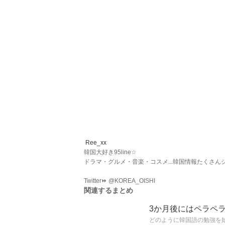
Ree_xx
韓国大好き95line☆
ドラマ・グルメ・音楽・コスメ...韓国情報たくさん
Twitter⏩ @KOREA_OISHI
関連するまとめ
3か月後にはペラペ
どのように韓国語の勉強を