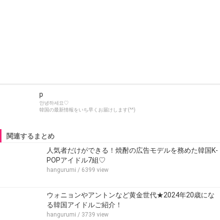
p
안녕하세요♡
韓国の最新情報をいち早くお届けします(^^)
関連するまとめ
人気者だけができる！焼酎の広告モデルを務めた韓国K-
POPアイドル7組♡
hangurumi
/ 6399 view
ウォニョンやアントンなど黄金世代★2024年20歳にな
る韓国アイドルご紹介！
hangurumi
/ 3739 view