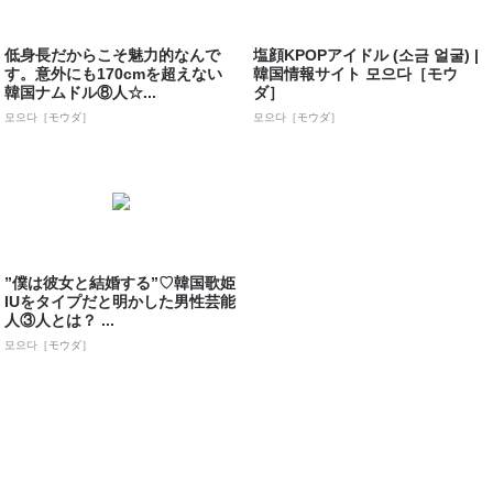
低身長だからこそ魅力的なんで
塩顔KPOPアイドル (소금 얼굴) |
す。意外にも170cmを超えない
韓国情報サイト 모으다［モウ
韓国ナムドル⑧人☆...
ダ］
모으다［モウダ］
모으다［モウダ］
”僕は彼女と結婚する”♡韓国歌姫
IUをタイプだと明かした男性芸能
人③人とは？ ...
모으다［モウダ］