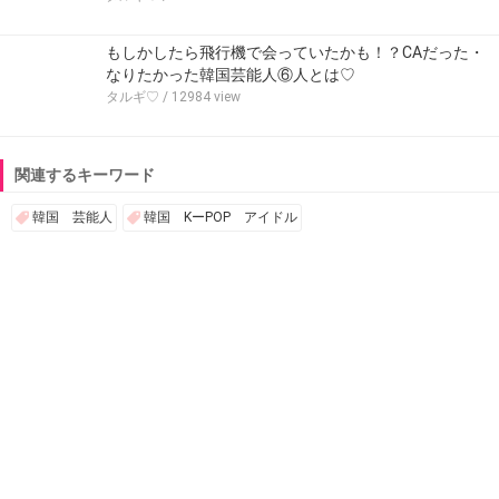
もしかしたら飛行機で会っていたかも！？CAだった・
なりたかった韓国芸能人⑥人とは♡
タルギ♡
/ 12984 view
関連するキーワード
韓国 芸能人
韓国 KーPOP アイドル