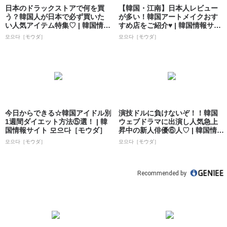
日本のドラックストアで何を買
【韓国・江南】日本人レビュー
う？韓国人が日本で必ず買いた
が多い！韓国アートメイクおす
い人気アイテム特集♡ | 韓国情報
すめ店をご紹介♥ | 韓国情報サイ
サイト ...
ト 모으...
모으다［モウダ］
모으다［モウダ］
今日からできる☆韓国アイドル別
演技ドルに負けないぞ！！韓国
1週間ダイエット方法⑤選！ | 韓
ウェブドラマに出演し人気急上
国情報サイト 모으다［モウダ］
昇中の新人俳優⑥人♡ | 韓国情報
サイト ...
모으다［モウダ］
모으다［モウダ］
Recommended by