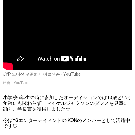
JYP 오디션 구준회 마이클잭슨 - YouTube
出典：YouTube
小学校6年生の時に参加したオーディションでは13歳という
年齢にも関わらず、マイケルジャクソンのダンスを見事に
踊り、学長賞を獲得しました☆
今はYGエンターテイメントのiKONのメンバーとして活躍中
です♡