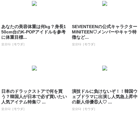
あなたの美容体重は何kg？身長1
SEVENTEENの公式キャラクター
50cm台のK-POPアイドルを参考
MINITEEN♡メンバーやキャラ特
に体重目標...
徴など...
모으다［モウダ］
모으다［モウダ］
日本のドラックストアで何を買
演技ドルに負けないぞ！！韓国ウ
う？韓国人が日本で必ず買いたい
ェブドラマに出演し人気急上昇中
人気アイテム特集♡ ...
の新人俳優⑥人♡ ...
모으다［モウダ］
모으다［モウダ］