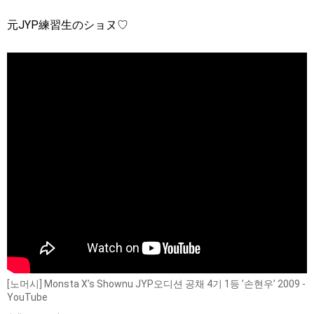
元JYP練習生のショヌ♡
[노머시] Monsta X’s Shownu JYP오디션 공채 4기 1등 ’손현우’ 2009 -
YouTube