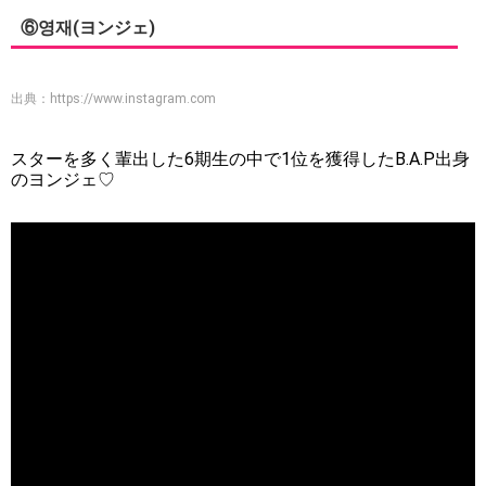
⑥영재(ヨンジェ)
出典：
https://www.instagram.com
スターを多く輩出した6期生の中で1位を獲得したB.A.P出身
のヨンジェ♡