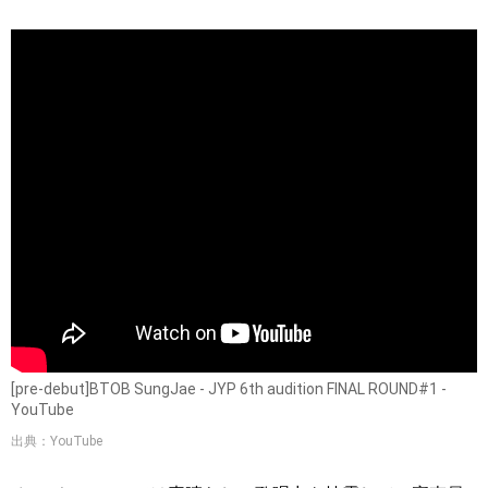
[pre-debut]BTOB SungJae - JYP 6th audition FINAL ROUND#1 -
YouTube
出典：YouTube