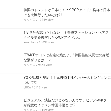
韓国のトレンドが日本に！？K-POPアイドル発祥で日本
でも大流行した○○とは♡
タルギ♡
/ 13369 view
1度見たら忘れられない！？奇抜ファッション・ヘアス
タイル姿を披露したKPOPアイドル…
emachan
/ 13032 view
“TWICEナヨンは友達の娘だよ。”韓国芸能人同士の身近
な繋がりとは！？
タルギ♡
/ 9458 view
YG KPLUSと契約！！元PRISTINメンバーのミンギョンに
ついて♡
LUCA
/ 5113 view
ビジュアル、演技だけじゃないんです。ピアノやギター
が得意なイケメン韓国俳優とは♡
タルギ♡
/ 11109 view